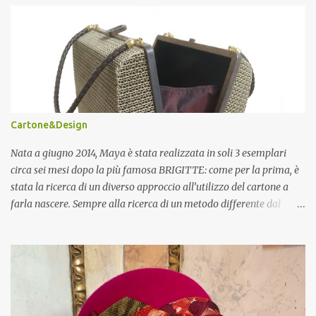
Cartone&Design
Nata a giugno 2014, Maya è stata realizzata in soli 3 esemplari
circa sei mesi dopo la più famosa BRIGITTE: come per la prima, è
stata la ricerca di un diverso approccio all’utilizzo del cartone a
farla nascere. Sempre alla ricerca di un metodo differente dal
mero accumulo di strati di materiale per ottenere oggetti in 3D, da
qualche mese cercavo una soluzione per trasformare il cartone in
un nuovo materiale, che fosse flessibile, ma resistente allo stesso
tempo: nacque così quello che chiamo “tessuto di cartone”.
L’intuizione fu di affettare il foglio di cartone in sottili strisce di ca
5mm e di riunirle, incollandole tra loro ruotate di 90°, per