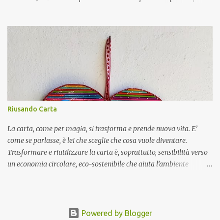
- creati partendo da feltro già fatto. La differenza si nota nella
compattezza del feltro che sarà più morbido nel primo caso, più
compatto nel secondo; nel colore più uniforme nel caso del feltro
già pronto e nelle finiture perché il feltro fatto da me lo cucio a
mano, quello già fatto invece lo cucio a macchina. Per le
decorazioni mi affido alla fantasia cercando spunti un po’
ovunque. Mi potete trovare su Instagram Etsy
Riusando Carta
La carta, come per magia, si trasforma e prende nuova vita. E’
come se parlasse, è lei che sceglie che cosa vuole diventare.
Trasformare e riutilizzare la carta è, soprattutto, sensibilità verso
un economia circolare, eco-sostenibile che aiuta l’ambiente
trasformando quelli che altrimenti sarebbero i suoi rifiuti in
oggetti unici, pratici e resistenti. Puoi trovare i miei lavori su
Facebook Instagram
Powered by Blogger