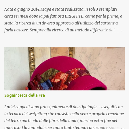
Nata a giugno 2014, Maya è stata realizzata in soli 3 esemplari
circa sei mesi dopo la più famosa BRIGITTE: come per la prima, è
stata la ricerca di un diverso approccio all’utilizzo del cartone a
farla nascere. Sempre alla ricerca di un metodo differente dal
mero accumulo di strati di materiale per ottenere oggetti in 3D, da
qualche mese cercavo una soluzione per trasformare il cartone in
un nuovo materiale, che fosse flessibile, ma resistente allo stesso
tempo: nacque così quello che chiamo “tessuto di cartone”.
L’intuizione fu di affettare il foglio di cartone in sottili strisce di ca
5mm e di riunirle, incollandole tra loro ruotate di 90°, per
riottenere il nuovo materiale: non solo si è dimostrato, come un
tessuto, flessibile, ma anche trasparente, tant’è che, abbinato ad
una carta traslucida per meglio diffondere la luce, lo utilizzo anche
Sognintesta della Fra
per fare i paralumi di parecchie mie lampade, vedi la SWITCHA o
la OVAL. MAYA è una borsetta costituita da due valve incernierate
I miei cappelli sono principalmente di due tipologie: - eseguiti con
alla base, c...
la tecnica del wetfelting che consiste nella vera e propria creazione
del feltro partendo dalle fibre della lana ( merino extra fine nel
mio caso ) lavorandole per tanto tanto tempo con acqua e sapone.