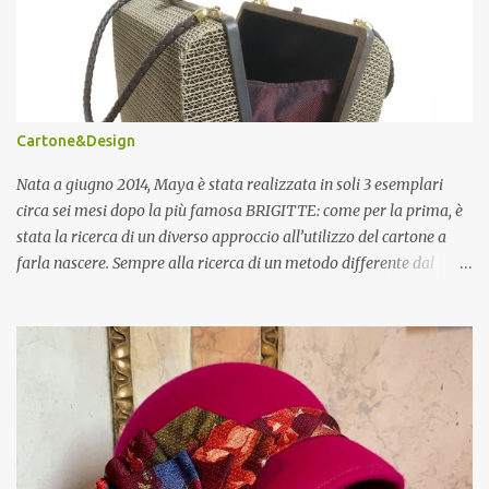
Cartone&Design
Nata a giugno 2014, Maya è stata realizzata in soli 3 esemplari
circa sei mesi dopo la più famosa BRIGITTE: come per la prima, è
stata la ricerca di un diverso approccio all’utilizzo del cartone a
farla nascere. Sempre alla ricerca di un metodo differente dal
mero accumulo di strati di materiale per ottenere oggetti in 3D, da
qualche mese cercavo una soluzione per trasformare il cartone in
un nuovo materiale, che fosse flessibile, ma resistente allo stesso
tempo: nacque così quello che chiamo “tessuto di cartone”.
L’intuizione fu di affettare il foglio di cartone in sottili strisce di ca
5mm e di riunirle, incollandole tra loro ruotate di 90°, per
riottenere il nuovo materiale: non solo si è dimostrato, come un
tessuto, flessibile, ma anche trasparente, tant’è che, abbinato ad