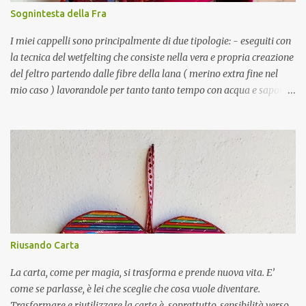
una carta traslucida per meglio diffondere la luce, lo utilizzo anche
Sognintesta della Fra
per fare i paralumi di parecchie mie lampade, vedi la SWITCHA o
la OVAL. MAYA è una borsetta costituita da due valve incernierate
I miei cappelli sono principalmente di due tipologie: - eseguiti con
alla base, c...
la tecnica del wetfelting che consiste nella vera e propria creazione
del feltro partendo dalle fibre della lana ( merino extra fine nel
mio caso ) lavorandole per tanto tanto tempo con acqua e sapone.
- creati partendo da feltro già fatto. La differenza si nota nella
compattezza del feltro che sarà più morbido nel primo caso, più
compatto nel secondo; nel colore più uniforme nel caso del feltro
già pronto e nelle finiture perché il feltro fatto da me lo cucio a
mano, quello già fatto invece lo cucio a macchina. Per le
decorazioni mi affido alla fantasia cercando spunti un po’
ovunque. Mi potete trovare su Instagram Etsy
Riusando Carta
La carta, come per magia, si trasforma e prende nuova vita. E’
come se parlasse, è lei che sceglie che cosa vuole diventare.
Trasformare e riutilizzare la carta è, soprattutto, sensibilità verso