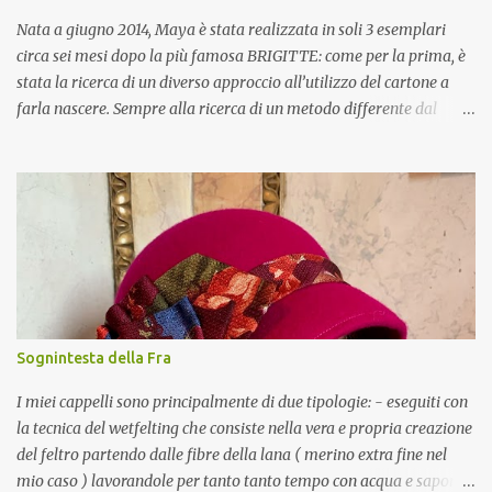
Nata a giugno 2014, Maya è stata realizzata in soli 3 esemplari
circa sei mesi dopo la più famosa BRIGITTE: come per la prima, è
stata la ricerca di un diverso approccio all’utilizzo del cartone a
farla nascere. Sempre alla ricerca di un metodo differente dal
mero accumulo di strati di materiale per ottenere oggetti in 3D, da
qualche mese cercavo una soluzione per trasformare il cartone in
un nuovo materiale, che fosse flessibile, ma resistente allo stesso
tempo: nacque così quello che chiamo “tessuto di cartone”.
L’intuizione fu di affettare il foglio di cartone in sottili strisce di ca
5mm e di riunirle, incollandole tra loro ruotate di 90°, per
riottenere il nuovo materiale: non solo si è dimostrato, come un
tessuto, flessibile, ma anche trasparente, tant’è che, abbinato ad
una carta traslucida per meglio diffondere la luce, lo utilizzo anche
Sognintesta della Fra
per fare i paralumi di parecchie mie lampade, vedi la SWITCHA o
la OVAL. MAYA è una borsetta costituita da due valve incernierate
I miei cappelli sono principalmente di due tipologie: - eseguiti con
alla base, c...
la tecnica del wetfelting che consiste nella vera e propria creazione
del feltro partendo dalle fibre della lana ( merino extra fine nel
mio caso ) lavorandole per tanto tanto tempo con acqua e sapone.