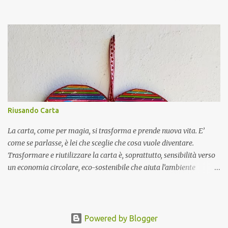
- creati partendo da feltro già fatto. La differenza si nota nella
compattezza del feltro che sarà più morbido nel primo caso, più
compatto nel secondo; nel colore più uniforme nel caso del feltro
già pronto e nelle finiture perché il feltro fatto da me lo cucio a
mano, quello già fatto invece lo cucio a macchina. Per le
decorazioni mi affido alla fantasia cercando spunti un po’
ovunque. Mi potete trovare su Instagram Etsy
Riusando Carta
La carta, come per magia, si trasforma e prende nuova vita. E’
come se parlasse, è lei che sceglie che cosa vuole diventare.
Trasformare e riutilizzare la carta è, soprattutto, sensibilità verso
un economia circolare, eco-sostenibile che aiuta l’ambiente
trasformando quelli che altrimenti sarebbero i suoi rifiuti in
oggetti unici, pratici e resistenti. Puoi trovare i miei lavori su
Facebook Instagram
Powered by Blogger