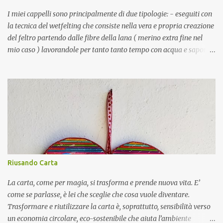
per fare i paralumi di parecchie mie lampade, vedi la SWITCHA o
la OVAL. MAYA è una borsetta costituita da due valve incernierate
I miei cappelli sono principalmente di due tipologie: - eseguiti con
alla base, c...
la tecnica del wetfelting che consiste nella vera e propria creazione
del feltro partendo dalle fibre della lana ( merino extra fine nel
mio caso ) lavorandole per tanto tanto tempo con acqua e sapone.
- creati partendo da feltro già fatto. La differenza si nota nella
compattezza del feltro che sarà più morbido nel primo caso, più
compatto nel secondo; nel colore più uniforme nel caso del feltro
già pronto e nelle finiture perché il feltro fatto da me lo cucio a
mano, quello già fatto invece lo cucio a macchina. Per le
decorazioni mi affido alla fantasia cercando spunti un po’
ovunque. Mi potete trovare su Instagram Etsy
Riusando Carta
La carta, come per magia, si trasforma e prende nuova vita. E’
come se parlasse, è lei che sceglie che cosa vuole diventare.
Trasformare e riutilizzare la carta è, soprattutto, sensibilità verso
un economia circolare, eco-sostenibile che aiuta l’ambiente