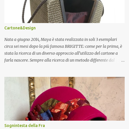
Cartone&Design
Nata a giugno 2014, Maya è stata realizzata in soli 3 esemplari
circa sei mesi dopo la più famosa BRIGITTE: come per la prima, è
stata la ricerca di un diverso approccio all’utilizzo del cartone a
farla nascere. Sempre alla ricerca di un metodo differente dal
mero accumulo di strati di materiale per ottenere oggetti in 3D, da
qualche mese cercavo una soluzione per trasformare il cartone in
un nuovo materiale, che fosse flessibile, ma resistente allo stesso
tempo: nacque così quello che chiamo “tessuto di cartone”.
L’intuizione fu di affettare il foglio di cartone in sottili strisce di ca
5mm e di riunirle, incollandole tra loro ruotate di 90°, per
riottenere il nuovo materiale: non solo si è dimostrato, come un
tessuto, flessibile, ma anche trasparente, tant’è che, abbinato ad
una carta traslucida per meglio diffondere la luce, lo utilizzo anche
Sognintesta della Fra